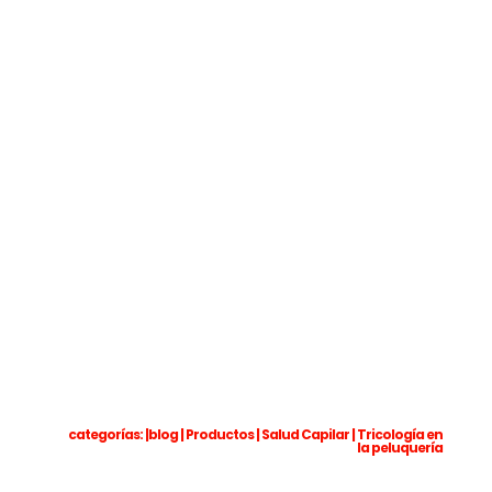
categorías: |
blog
|
Productos
|
Salud Capilar
|
Tricología en
la peluquería