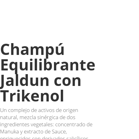
Champú
Equilibrante
Jaldun con
Trikenol
Un complejo de activos de origen
natural, mezcla sinérgica de dos
ingredientes vegetales: concentrado de
Manuka y extracto de Sauce,
enriquecidos con derivados salicílicos