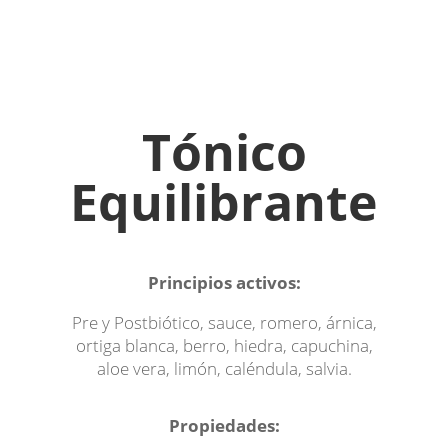
Tónico
Equilibrante
Principios activos:
Pre y Postbiótico, sauce, romero, árnica,
ortiga
blanca, berro, hiedra, capuchina,
aloe vera,
limón, caléndula, salvia.
Propiedades: