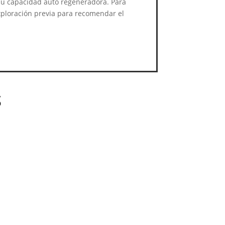
su capacidad auto regeneradora. Para
xploración previa para recomendar el
S