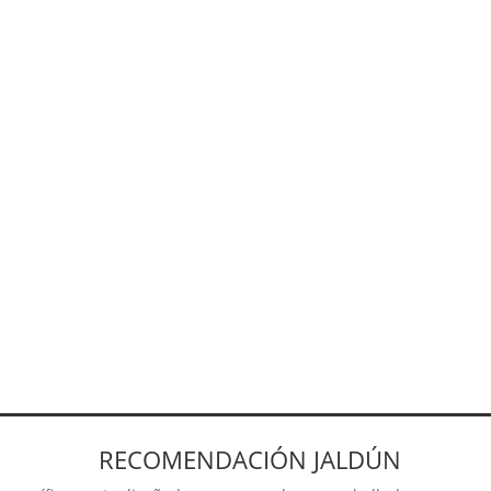
quieran cuidar, tratar y ofre
Toda la investigación de 30 
Un libro que recopila las no
tricológicas, transformacione
para abordar con éxito la sa
diferente, sencilla y técnica
Y de regalo un curso import
Capilar al salón de cualquier 
anomalías capilares” imparti
Sin existencias
A
RECOMENDACIÓN JALDÚN