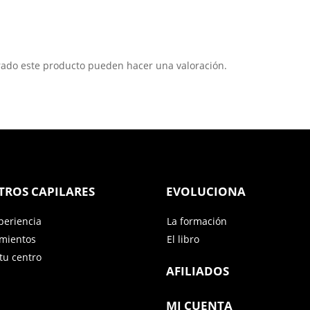
rado este producto pueden hacer una valoración.
TROS CAPILARES
EVOLUCIONA
periencia
La formación
amientos
El libro
tu centro
AFILIADOS
MI CUENTA