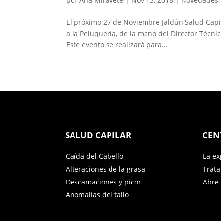
por
Ana Miravete
|
Nov 13, 2018
|
Novedades
El próximo 27 de Noviembre Jaldún Salud Capil
a la Peluquería, de la mano del Director Técni
Este evento se realizará para...
SALUD CAPILAR
CEN
Caída del Cabello
La ex
Alteraciones de la grasa
Trat
Descamaciones y picor
Abre 
Anomalías del tallo