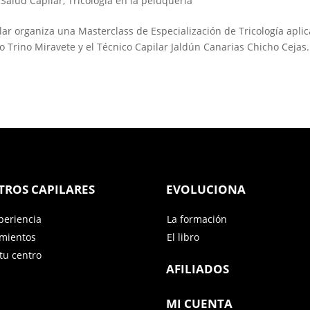
,
Salud Capilar
,
Tricología en la peluquería
ar organiza una Masterclass de Especialización de Tricología apli
co Trino Miravete y el Técnico Capilar Jaldún Canarias Chicho Cejas
TROS CAPILARES
EVOLUCIONA
periencia
La formación
amientos
El libro
tu centro
AFILIADOS
MI CUENTA