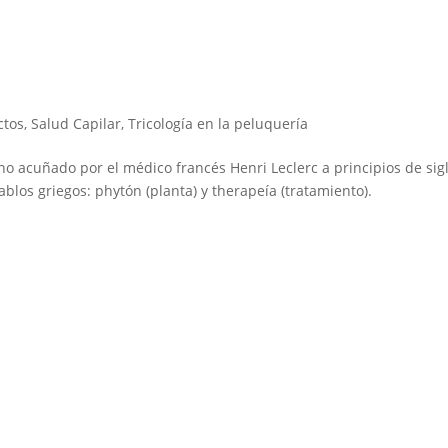
ctos
,
Salud Capilar
,
Tricología en la peluquería
ino acuñado por el médico francés Henri Leclerc a principios de sig
blos griegos: phytón (planta) y therapeía (tratamiento).