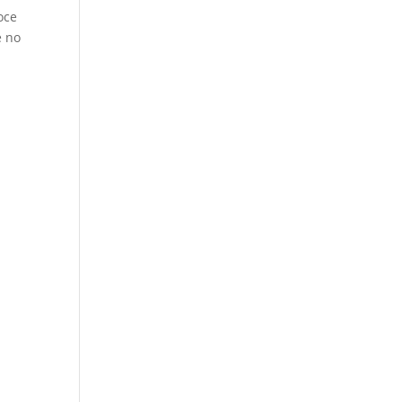
oce
e no