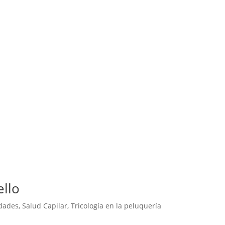
ello
dades
,
Salud Capilar
,
Tricología en la peluquería