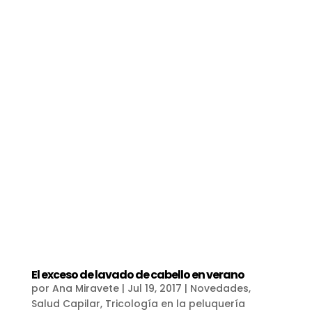
El exceso de lavado de cabello en verano
por
Ana Miravete
|
Jul 19, 2017
|
Novedades
,
Salud Capilar
,
Tricología en la peluquería