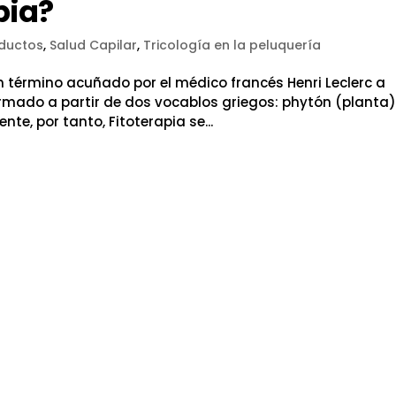
pia?
ductos
,
Salud Capilar
,
Tricología en la peluquería
un término acuñado por el médico francés Henri Leclerc a
ormado a partir de dos vocablos griegos: phytón (planta)
e, por tanto, Fitoterapia se...