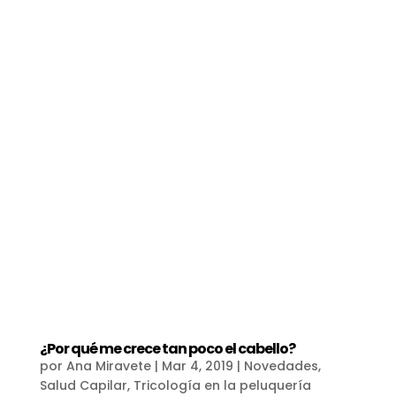
¿Por qué me crece tan poco el cabello?
por
Ana Miravete
|
Mar 4, 2019
|
Novedades
,
Salud Capilar
,
Tricología en la peluquería