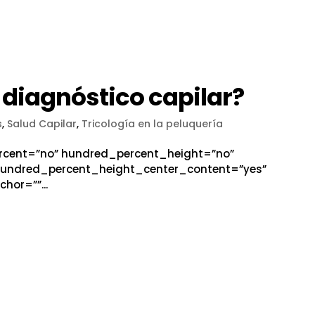
l diagnóstico capilar?
s
,
Salud Capilar
,
Tricología en la peluquería
ercent=”no” hundred_percent_height=”no”
hundred_percent_height_center_content=”yes”
or=””...