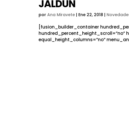
JALDÚN
por
Ana Miravete
|
Ene 22, 2018
|
Novedade
[fusion_builder_container hundred_p
hundred_percent_height_scroll=”no” 
equal_height_columns=”no” menu_anch