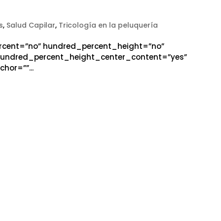
s
,
Salud Capilar
,
Tricología en la peluquería
ercent=”no” hundred_percent_height=”no”
hundred_percent_height_center_content=”yes”
or=””...