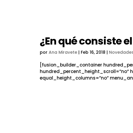
¿En qué consiste e
por
Ana Miravete
|
Feb 16, 2018
|
Novedade
[fusion_builder_container hundred_p
hundred_percent_height_scroll=”no” 
equal_height_columns=”no” menu_anch