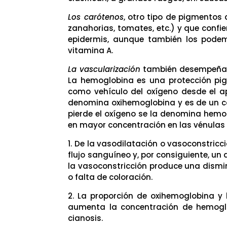
Los carótenos
, otro tipo de pigmentos 
zanahorias, tomates, etc.) y que confie
epidermis, aunque también los podem
vitamina A.
La vascularización
también desempeña un
La hemoglobina es una protección pig
como vehículo del oxígeno desde el ap
denomina oxihemoglobina y es de un co
pierde el oxígeno se la denomina hemog
en mayor concentración en las vénulas 
1. De la vasodilatación o vasoconstricc
flujo sanguíneo y, por consiguiente, un
la vasoconstricción produce una dismin
o falta de coloración.
2. La proporción de oxihemoglobina y 
aumenta la concentración de hemoglo
cianosis.