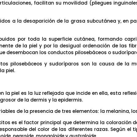
articulaciones, facilitan su movilidad (pliegues inguinales,
idos a la desaparición de la grasa subcutánea y, en par
ibuidos por toda la superficie cutánea, formando cap
ente de la piel y por la desigual ordenación de las fib
 que desembocan los conductos pilosebáceos o sudorípar
s pilosebáceos y sudoríparos son la causa de la multi
 piel.
la piel es la luz reflejada que incide en ella, esta refl
rosor de la dermis y la epidermis.
riables de la presencia de tres elementos: la melanina, l
tos es el factor principal que determina la coloración de
l responsable del color de las diferentes razas. Según el 
oide
,
negroide
,
mongoloide
y
australoide
.