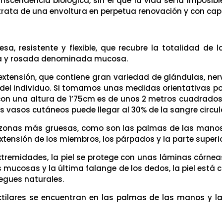
nscendencia biológica, sin el que la vida sería imposib
e trata de una envoltura en perpetua renovación y con ca
, resistente y flexible, que recubre la totalidad de la s
a y rosada denominada mucosa.
extensión, que contiene gran variedad de glándulas, ne
 del individuo. Si tomamos unas medidas orientativas po
 con una altura de 1’75cm es de unos 2 metros cuadrad
s vasos cutáneos puede llegar al 30% de la sangre circul
ten zonas más gruesas, como son las palmas de las manos
 extensión de los miembros, los párpados y la parte superi
extremidades, la piel se protege con unas láminas córnea
 mucosas y la última falange de los dedos, la piel está cu
liegues naturales.
actilares se encuentran en las palmas de las manos y la