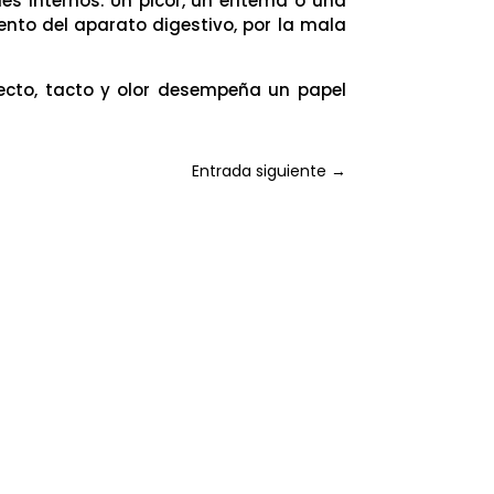
s internos. Un picor, un eritema o una
nto del aparato digestivo, por la mala
pecto, tacto y olor desempeña un papel
Entrada siguiente
→