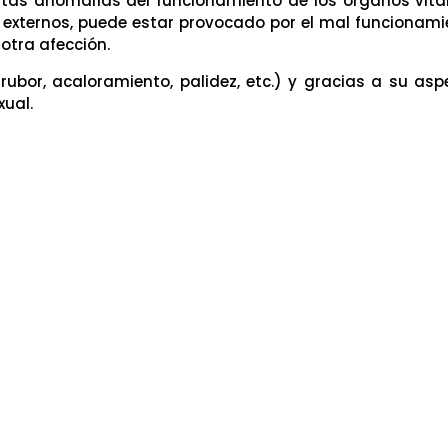
rtas anomalías del funcionamiento de los órganos vitale
ternos, puede estar provocado por el mal funcionamie
 otra afección.
bor, acaloramiento, palidez, etc.) y gracias a su as
xual.