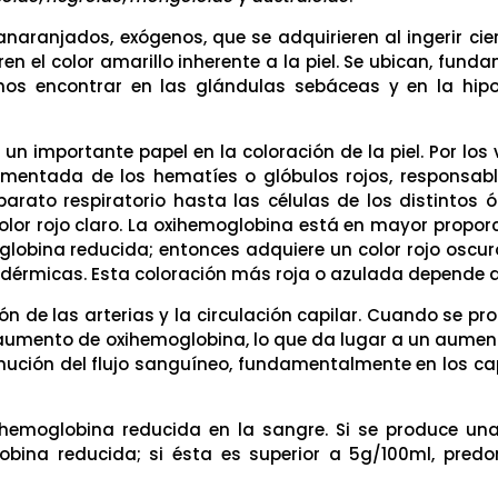
anaranjados, exógenos, que se adquirieren al ingerir cie
ren el color amarillo inherente a la piel. Se ubican, fund
os encontrar en las glándulas sebáceas y en la hip
 importante papel en la coloración de la piel. Por los
mentada de los hematíes o glóbulos rojos, responsable
arato respiratorio hasta las células de los distintos
lor rojo claro. La oxihemoglobina está en mayor proporc
lobina reducida; entonces adquiere un color rojo oscuro
dérmicas. Esta coloración más roja o azulada depende d
ión de las arterias y la circulación capilar. Cuando se
 aumento de oxihemoglobina, lo que da lugar a un aumento
ución del flujo sanguíneo, fundamentalmente en los capi
hemoglobina reducida en la sangre. Si se produce una
bina reducida; si ésta es superior a 5g/100ml, pred