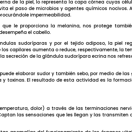
xterna de la piel, lo representa la capa córnea cuyas c
vita el paso de microbios y agentes químicos nocivos. A
 procurándole impermeabilidad.
que le proporciona la melanina, nos protege también 
 desempeña el cabello.
ndulas sudoríparas y por el tejido adiposo, la piel r
e los capilares aumenta o reduce, respectivamente, la te
 la secreción de la glándula sudorípara ecrina nos refresc
uede elaborar sudor y también sebo, por medio de las
 y toxinas. El resultado de esta actividad es la formac
 temperatura, dolor) a través de las terminaciones nerv
Captan las sensaciones que les llegan y las transmiten a