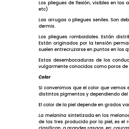
Los pliegues de flexión, visibles en las 
etc)
Las arrugas o pliegues seniles. Son deb
dermis.
Los pliegues romboidales. Están distr
Están originados por la tensión perman
suelen entrecruzarse en puntos en los
Estas desembocaduras de los conducto
vulgarmente conocidos como poros de la
Color
Si convenimos que el color que vemos en 
distintos pigmentos y dependiendo del g
El color de la piel depende en grados va
La melanina
sintetizada en los melanoci
de los tres producido por la piel, es e
clasifican, a grandes rasgos, en:
caucas